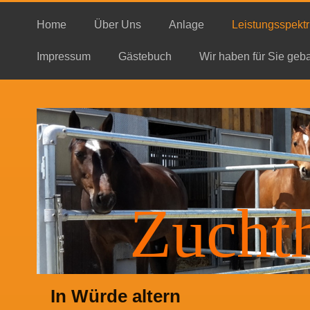
Home
Über Uns
Anlage
Leistungsspekt
Impressum
Gästebuch
Wir haben für Sie geb
Zucht
In Würde altern